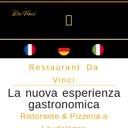
Skip
to
content
Restaurant Da
Vinci
La nuova esperienza
gastronomica
Ristorante & Pizzeria a